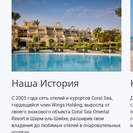
Наша История
С 2005 года сеть отелей и курортов Coral Sea,
Д
гордящийся член Wings Holding, выросла от
г
своего знакового объекта Coral Sea Oriental
п
Resort в Шарм-эль-Шейхе, расширив свои
г
владения до любимых отелей в очаровательных
м
уголках.