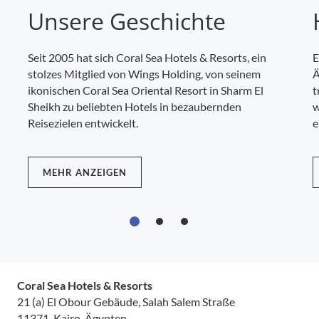
Unsere Geschichte
Seit 2005 hat sich Coral Sea Hotels & Resorts, ein
E
stolzes Mitglied von Wings Holding, von seinem
Ä
ikonischen Coral Sea Oriental Resort in Sharm El
t
Sheikh zu beliebten Hotels in bezaubernden
w
Reisezielen entwickelt.
e
MEHR ANZEIGEN
Coral Sea Hotels & Resorts
21 (a) El Obour Gebäude, Salah Salem Straße
11371, Kairo, Ägypten