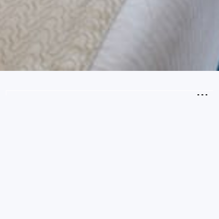
2
Guests
CHECK AVAILABILITY