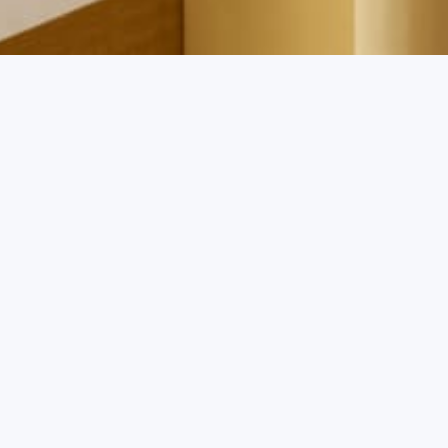
Paga in Anticipo e
Risparmia
Risparmia il 15% sul costo della camera pagando in
anticipo la tua prenotazione! Goditi un soggiorno di lusso
senza vincoli di notti minime.
L'offerta è valida per prenotazioni dirette sul sito ufficiale
dell'hotel.È richiesto un pagamento anticipato (non
rimborsabile) al momento della prenotazione.
Non sono consentite cancellazioni o modifiche.