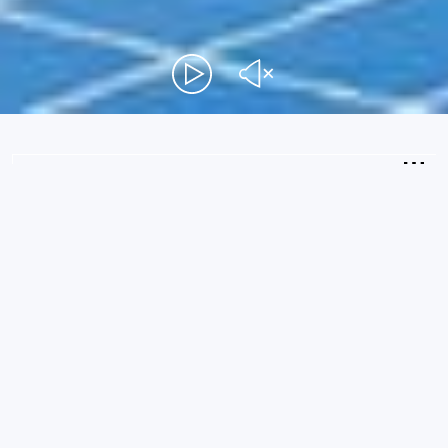
2
Guests
CHECK AVAILABILITY