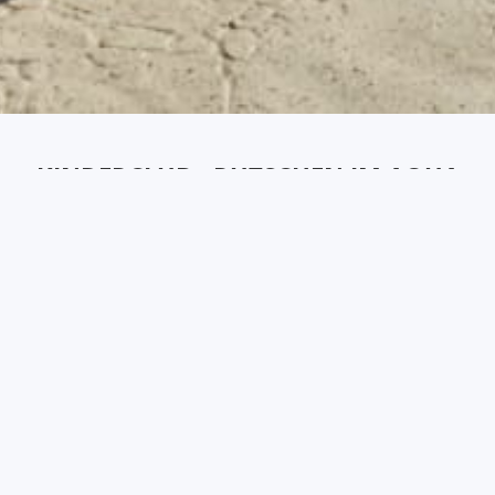
KINDERCLUB - RUTSCHEN IM AQUA
PARK - KINDERSPIELPLATZ
Im Coral Sea Holiday Resort & Aqua Park kennt der Spaß
keine Grenzen! Lassen Sie Ihre Kleinen ihre Energie im
Kinderclub ausleben, wo sie mit Spielen, Aktivitäten und
betreutem Spaß bestens unterhalten werden.
Abenteuerlustige jeden Alters werden die Aufregung in
unserem Aqua Park lieben, der mit aufregenden Rutschen
wie der Boomerang- und den Speed-Rutschen, einem Lazy
River und Planschzonen aufwartet.