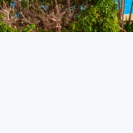
Раннее бронирование
Nutzen Sie unser Frühbucherangebot und sparen Sie bis
zu 10 % auf Ihren Aufenthalt in unserem Hotel.
Buchen Sie direkt bei uns bis zu 14 Tage vor Anreise und
profitieren Sie von unserem exklusiven Rabatt.
Keine Vorauszahlung erforderlich!
Flexible Stornierungsbedingungen: Ändern oder
stornieren Sie Ihre Buchung bis zu 7 Tage vor der Anreise
kostenlos.