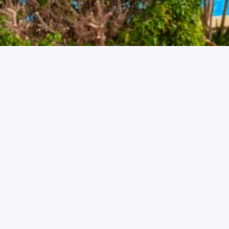
Offerta Prenota Prima
Approfitta della nostra offerta Prenota Prima e risparmia
fino al 10% sulla tua vacanza nel nostro hotel.
Prenota direttamente con noi fino a 14 giorni prima
dell'arrivo per usufruire dello sconto.
Nessun pagamento anticipato richiesto!
Politica di cancellazione flessibile: puoi modificare la
prenotazione fino a 7 giorni prima dell'arrivo.
Penale del 50% per cancellazioni tardive.