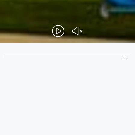
2
Gäste
VERFÜGBARKEIT PRÜFEN